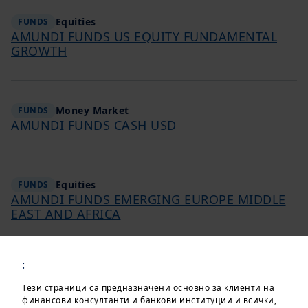
Equities
FUNDS
AMUNDI FUNDS US EQUITY FUNDAMENTAL
GROWTH
Money Market
FUNDS
AMUNDI FUNDS CASH USD
Equities
FUNDS
AMUNDI FUNDS EMERGING EUROPE MIDDLE
EAST AND AFRICA
:
Equities
FUNDS
AMUNDI FUNDS JAPAN EQUITY SELECT
Тези страници са предназначени основно за клиенти на
финансови консултанти и банкови институции и всички,