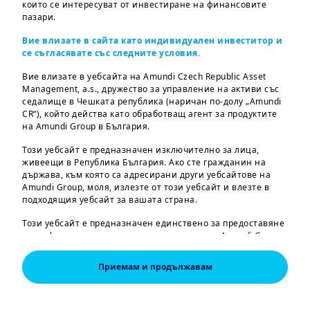
които се интересуват от инвестиране на финансовите
пазари.
Balanced
FUNDS
Вие влизате в сайта като индивидуален инвеститор и
AMUNDI FUND SOLUTIONS - MULTI-ASSET
се съгласявате със следните условия.
CONSERVATIVE
Вие влизате в уебсайта на Amundi Czech Republic Asset
Management, a.s., дружество за управление на активи със
седалище в Чешката република (наричан по-долу „Amundi
CR“), който действа като обработващ агент за продуктите
на Amundi Group в България.
Fixed Income
FUNDS
AMUNDI FUNDS OPTIMAL YIELD
Този уебсайт е предназначен изключително за лица,
живеещи в Република България. Ако сте гражданин на
държава, към която са адресирани други уебсайтове на
Amundi Group, моля, излезте от този уебсайт и влезте в
подходящия уебсайт за вашата страна.
Obligaciya
FUNDS
AMUNDI FUNDS GLOBAL GOVERNMENT BOND
Този уебсайт е предназначен единствено за предоставяне
на информация за дружества и продукти на Amundi Group,
одобрени за пазара в Република България. Информацията
за продуктите се предоставя само на общо ниво, целевият
Приемам и продължавам
пазар на инвеститора не е взет предвид. Ако се
Equities
FUNDS
интересувате от определени продукти, моля свържете се с
AMUNDI FUNDS EUROPE EQUITY CLIMATE
оторизиран дистрибутор.