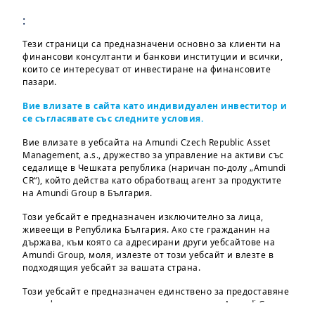
:
Equities
FUNDS
AMUNDI FUNDS EUROPEAN EQUITY VALUE
Тези страници са предназначени основно за клиенти на
финансови консултанти и банкови институции и всички,
които се интересуват от инвестиране на финансовите
пазари.
Akcii
FUNDS
Вие влизате в сайта като индивидуален инвеститор и
AMUNDI FUNDS POLEN CAPITAL GLOBAL
се съгласявате със следните условия.
GROWTH
Вие влизате в уебсайта на Amundi Czech Republic Asset
Management, a.s., дружество за управление на активи със
седалище в Чешката република (наричан по-долу „Amundi
CR“), който действа като обработващ агент за продуктите
Equities
FUNDS
на Amundi Group в България.
AMUNDI FUNDS CHINA EQUITY
Този уебсайт е предназначен изключително за лица,
живеещи в Република България. Ако сте гражданин на
държава, към която са адресирани други уебсайтове на
Pagination
…
Amundi Group, моля, излезте от този уебсайт и влезте в
Curr
First page
Previous page
Страница
Страница
Страница
Страница
Страница
Страница
Страница
Страни
10
«
‹‹
2
3
4
5
6
7
8
9
подходящия уебсайт за вашата страна.
First
Този уебсайт е предназначен единствено за предоставяне
на информация за дружества и продукти на Amundi Group,