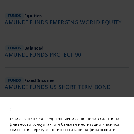
Equities
FUNDS
AMUNDI FUNDS EMERGING WORLD EQUITY
Balanced
FUNDS
AMUNDI FUNDS PROTECT 90
Fixed Income
FUNDS
AMUNDI FUNDS US SHORT TERM BOND
:
Akcii
FUNDS
AMUNDI FUNDS ASIA EQUITY FOCUS
Тези страници са предназначени основно за клиенти на
финансови консултанти и банкови институции и всички,
които се интересуват от инвестиране на финансовите