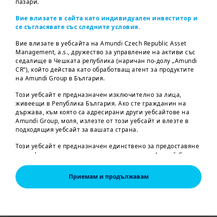
пазари.
Equities
FUNDS
Вие влизате в сайта като индивидуален инвеститор и
CPR INVEST - MEGATRENDS
се съгласявате със следните условия.
Вие влизате в уебсайта на Amundi Czech Republic Asset
Management, a.s., дружество за управление на активи със
седалище в Чешката република (наричан по-долу „Amundi
CR“), който действа като обработващ агент за продуктите
Obligaciya
FUNDS
на Amundi Group в България.
AMUNDI FUNDS GLOBAL AGGREGATE BOND
Този уебсайт е предназначен изключително за лица,
живеещи в Република България. Ако сте гражданин на
държава, към която са адресирани други уебсайтове на
Amundi Group, моля, излезте от този уебсайт и влезте в
Obligaciya
FUNDS
подходящия уебсайт за вашата страна.
AMUNDI FUND SOLUTIONS - BUY AND WATCH
US HIGH YIELD OPPORTUNITIES 11/2026
Този уебсайт е предназначен единствено за предоставяне
на информация за дружества и продукти на Amundi Group,
одобрени за пазара в Република България. Информацията
за продуктите се предоставя само на общо ниво, целевият
Приемам и продължавам
пазар на инвеститора не е взет предвид. Ако се
Money Market
FUNDS
интересувате от определени продукти, моля свържете се с
AMUNDI FUNDS CASH EUR
оторизиран дистрибутор.
Предоставената тук информация може да не е пълна,