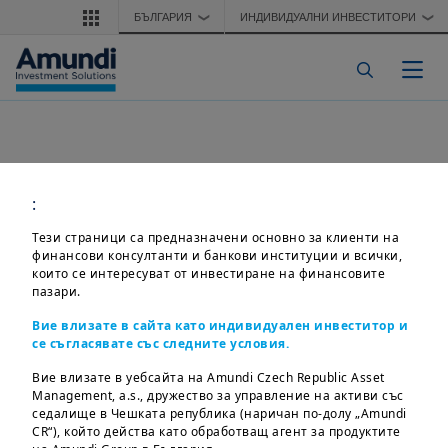
Премини към основното съдържание
БЪЛГАРИЯ
ИНДИВИДУАЛНИ ИНВЕСТИТОРИ
❯
❯
Togg
:
Тези страници са предназначени основно за клиенти на
финансови консултанти и банкови институции и всички,
които се интересуват от инвестиране на финансовите
пазари.
Вие влизате в сайта като индивидуален инвеститор и
се съгласявате със следните условия.
Вие влизате в уебсайта на Amundi Czech Republic Asset
Management, a.s., дружество за управление на активи със
седалище в Чешката република (наричан по-долу „Amundi
CR“), който действа като обработващ агент за продуктите