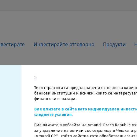
нвестирате
Инвестирайте отговорно
Продукти
:
Тези страници са предназначени основно за клиен
банкови институции и всички, които се интересува
финансовите пазари.
Вие влизате в сайта като индивидуален инвести
следните условия.
Вие влизате в уебсайта на Amundi Czech Republic As
за управление на активи със седалище в Чешката р
„Amundi CR“), който действа като обработващ агент 