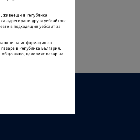
а, живеещи в Република
о са адресирани други уебсайтове
лезте в подходящия уебсайт за
ставяне на информация за
 пазара в Република България.
 общо ниво, целевият пазар на
е от определени продукти, моля
а, може да се промени с времето
 без предизвестие.
СЛЕДВАЙТЕ НИ
 е предназначена за граждани
ли „Американски лица“, както е
ите книжа и борсите съгласно
га по-специално за всички
 на Съединените щати, и всяко
на съгласно законите на
раво да влизате в този уебсайт.