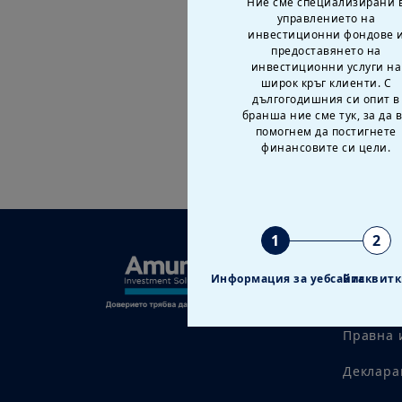
Ние сме специализирани 
управлението на
инвестиционни фондове 
предоставянето на
инвестиционни услуги на
широк кръг клиенти. С
дългогодишния си опит в
бранша ние сме тук, за да 
помогнем да постигнете
финансовите си цели.
1
2
Правно 
Информация за уебсайта
Бисквит
Предупр
Правна 
Деклара