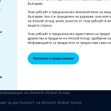
в
България.
и
Този уебсайт е предназначен изключително за лиц
България. Ако сте гражданин на държава, към коят
на Amundi Group, моля, излезте от този уебсайт и в
вашата страна.
ви
Този уебсайт е предназначен единствено за предо
дружества и продукти на Amundi Group, одобрени за
Информацията за продуктите се предоставя само на
инвеститора не е взет предвид. Ако се интересуват
свържете се с оторизиран дистрибутор.
Приемам и продължавам
Предоставената тук информация може да не е пълн
и Amundi CR може да я актуализира по всяко време
известие
АМЕРИКАНСКИ ГРАЖДАНИ
ки
Информацията, съдържаща се на тези страници, не
еждение за измами
или граждани на Съединените американски щати, и
определено в „Разпоредба S“ на Комисията по ценн
информация на Amundi Global Group
Закона за ценните книжа от 1933 г., който се прила
физически лица, пребиваващи в Съединените щати
ция за достъпност на Amundi Global Group
партньорство или корпорация, учредена или учреде
Съединените щати. Ако сте „американец“, нямате п