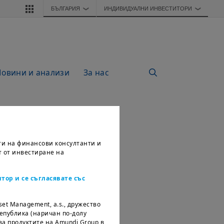
БЪЛГАРИЯ
ИНДИВИДУАЛНИ ИНВЕСТИТОРИ
❯
❯
Новини и анализи
За нас
ти на финансови консултанти и
т от инвестиране на
тор и се съгласявате със
set Management, a.s., дружество
епублика (наричан по-долу
за продуктите на Amundi Group в