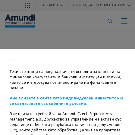
Премини към основното съдържание
БЪЛГАРИЯ
ИНДИВИДУАЛНИ ИНВЕСТИТОРИ
❯
❯
Togg
:
Тези страници са предназначени основно за клиенти на
финансови консултанти и банкови институции и всички,
които се интересуват от инвестиране на финансовите
пазари.
Вие влизате в сайта като индивидуален инвеститор и
се съгласявате със следните условия.
Вие влизате в уебсайта на Amundi Czech Republic Asset
Management, a.s., дружество за управление на активи със
седалище в Чешката република (наричан по-долу „Amundi
CR“), който действа като обработващ агент за продуктите