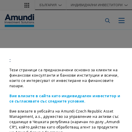
Премини към основното съдържание
БЪЛГАРИЯ
ИНДИВИДУАЛНИ ИНВЕСТИТОРИ
❯
❯
Togg
:
Тези страници са предназначени основно за клиенти на
финансови консултанти и банкови институции и всички,
които се интересуват от инвестиране на финансовите
пазари.
Вие влизате в сайта като индивидуален инвеститор и
се съгласявате със следните условия.
Вие влизате в уебсайта на Amundi Czech Republic Asset
Management, a.s., дружество за управление на активи със
седалище в Чешката република (наричан по-долу „Amundi
CR“), който действа като обработващ агент за продуктите